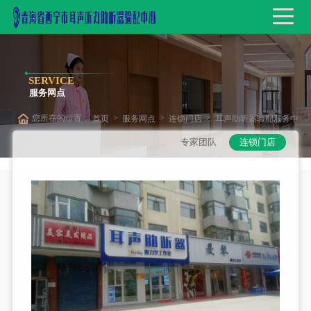
SERVICE
服务网点
您所在的位置：
>
>
>
首页
服务网点
连锁门店
耳声助听器验配服务中
专家团队
连锁门店
心城北区小桥大街店（25年老店）