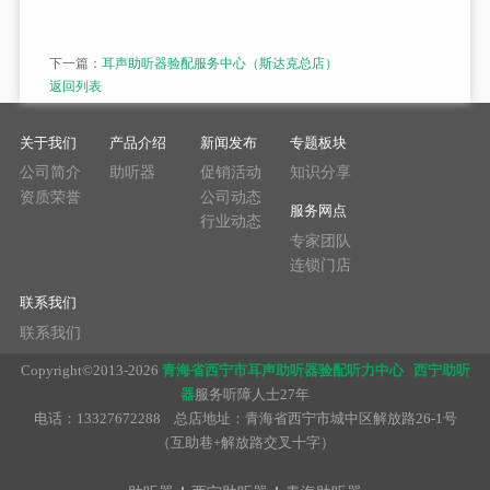
下一篇：
耳声助听器验配服务中心（斯达克总店）
返回列表
关于我们
产品介绍
新闻发布
专题板块
公司简介
助听器
促销活动
知识分享
资质荣誉
公司动态
服务网点
行业动态
专家团队
连锁门店
联系我们
联系我们
Copyright
©
2013-2026
青海省西宁市耳声助听器验配听力中心
西宁助听
器
服务听障人士27年
电话：13327672288 总店地址：青海省西宁市城中区解放路26-1号
（互助巷+解放路交叉十字）