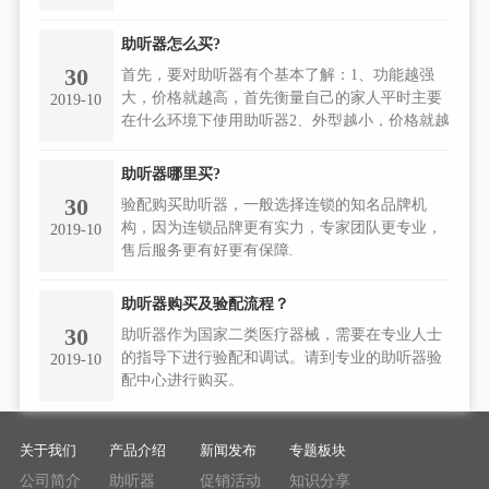
题。那为什么助听器听起来“吵”呢?任何一款好的
助听器，它的首要目标都是提高可听度，通俗点
助听器怎么买?
理解就是帮助弱听人士听到不戴助听器时听不到
30
首先，要对助听器有个基本了解：1、功能越强
的声音，这也是助听器被发明出来的意义所在。
大，价格就越高，首先衡量自己的家人平时主要
2019-10
在什么环境下使用助听器2、外型越小，价格就越
高3、助听器的通道越多，补偿的就会越精细，患
者所听到的声音失真度就会越小，清晰度也相应
助听器哪里买?
会更高。
30
验配购买助听器，一般选择连锁的知名品牌机
构，因为连锁品牌更有实力，专家团队更专业，
2019-10
售后服务更有好更有保障.
助听器购买及验配流程？
30
助听器作为国家二类医疗器械，需要在专业人士
的指导下进行验配和调试。请到专业的助听器验
2019-10
配中心进行购买。
关于我们
产品介绍
新闻发布
专题板块
公司简介
助听器
促销活动
知识分享