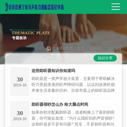
THEMATIC PLATE
专题板块
您所在的位置：
>
>
首页
专题板块
知识分享
知识分享
这些助听器知识你知道吗
30
助听器是一类声学放大装置，主要用于帮助解决
听力受损患者的听声障碍问题，以达到改善听损
2019-10
患者生活质量的目的。目前市面上的助听器品牌
琳琅满目，助听器的类型也多种多样，但助听器
的基本组成没有较大差异。
助听器很吵怎么办 给大脑点时间
30
如果你初次配戴助听器，或者刚换上了新的助听
器，你可能会发现：“为什么我听到的声音很吵?
2019-10
这助听器是不是有问题?”其实，不是助听器有问