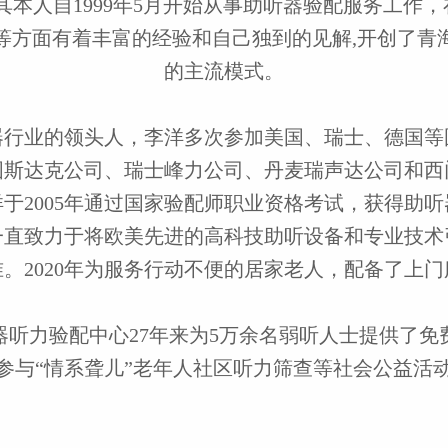
其本人自
1999
年
5
月开始从事助听器验配服务工作，
等方面有着丰富的经验和自己独到的见解,开创了青
的主流模式。
器行业的领头人，李洋多次参加美国、瑞士、德国等
国斯达克公司、瑞士峰力公司、丹麦瑞声达公司和西
洋于
2005
年通过国家验配师职业资格考试，获得助听
一直致力于将欧美先进的高科技助听设备和专业技术
准。
2020
年为服务行动不便的居家老人，配备了上门
器听力验配中心
27
年来为
5
万余名弱听人士提供了免
参与“情系聋儿”老年人社区听力筛查等社会公益活