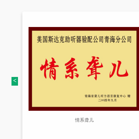
<
情系聋儿