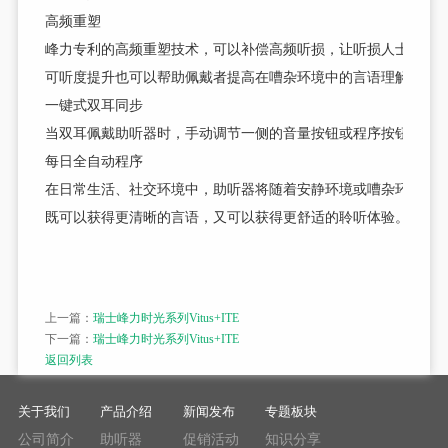
高频重塑
峰力专利的高频重塑技术，可以补偿高频听损，让听损人士可以
可听度提升也可以帮助佩戴者提高在嘈杂环境中的言语理解力，
一键式双耳同步
当双耳佩戴助听器时，手动调节一侧的音量按钮或程序按钮，对
每日全自动程序
在日常生活、社交环境中，助听器将随着安静环境或嘈杂环境地
既可以获得更清晰的言语，又可以获得更舒适的聆听体验。
上一篇：
瑞士峰力时光系列Vitus+ITE
下一篇：
瑞士峰力时光系列Vitus+ITE
返回列表
关于我们
产品介绍
新闻发布
专题板块
公司简介
助听器
促销活动
知识分享