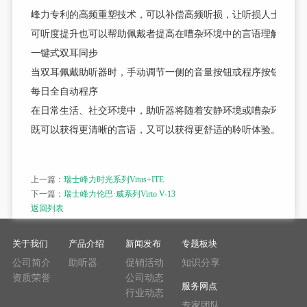
峰力专利的高频重塑技术，可以补偿高频听损，让听损人士可以
可听度提升也可以帮助佩戴者提高在嘈杂环境中的言语理解力，
一键式双耳同步
当双耳佩戴助听器时，手动调节一侧的音量按钮或程序按钮，对
每日全自动程序
在日常生活、社交环境中，助听器将随着安静环境或嘈杂环境地
既可以获得更清晰的言语，又可以获得更舒适的聆听体验。
上一篇：
瑞士峰力时光系列Vitus+ITE
下一篇：
瑞士峰力伦巴·威系列Virto V-13
返回列表
关于我们
产品介绍
新闻发布
专题板块
公司简介
助听器
促销活动
知识分享
资质荣誉
公司动态
服务网点
行业动态
专家团队